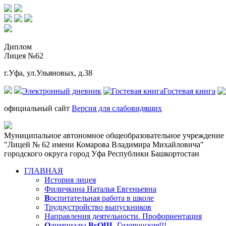
Диплом
Лицея №62
г.Уфа, ул.Ульяновых, д.38
Электронный дневник
Гостевая книга
официальный сайт
Версия для слабовидящих
Муниципальное автономное общеобразовательное учреждение
"Лицей № 62 имени Комарова Владимира Михайловича"
городского округа город Уфа Республики Башкортостан
ГЛАВНАЯ
История лицея
Филичкина Наталья Евгеньевна
В
оспитательная работа в школе
Трудоустройство выпускников
Направления деятельности. Профориентация
О
лимпиады
ВсОШ
,
Гагаринская
!!!