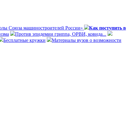
олы Союза машиностроителей России»
Как поступить в
изма
Против эпидемии гриппа, ОРВИ, ковида...
Бесплатные кружки
Материалы вузов о возможности