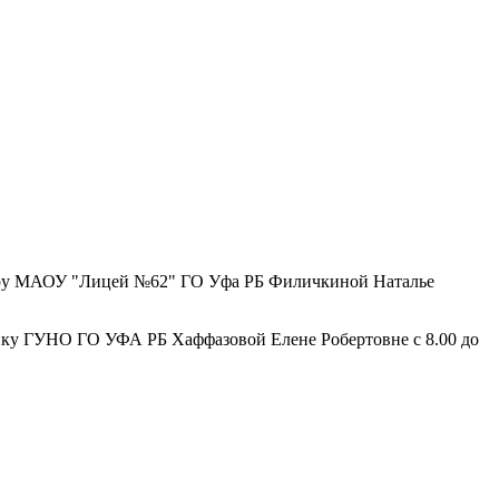
ру МАОУ "Лицей №62" ГО Уфа РБ Филичкиной Наталье
ку ГУНО ГО УФА РБ Хаффазовой Елене Робертовне с 8.00 до