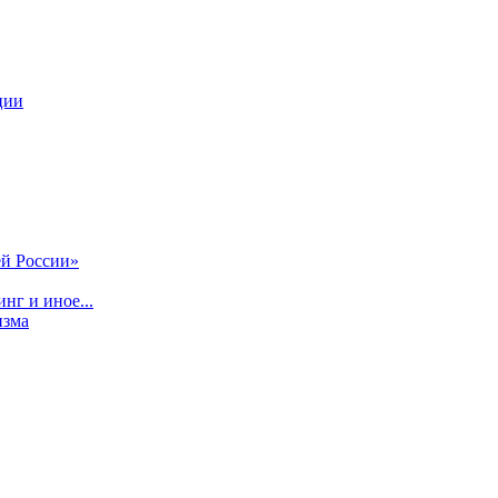
ции
й России»
нг и иное...
изма