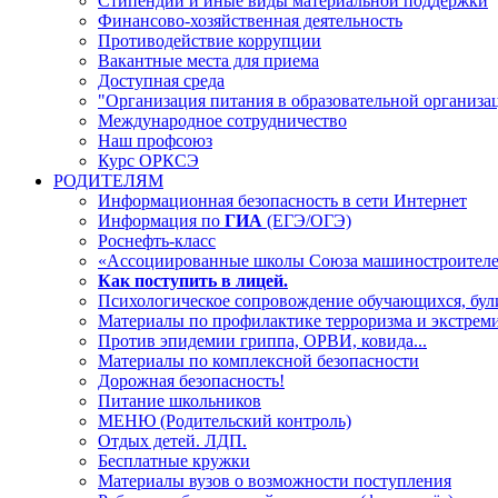
Стипендии и иные виды материальной поддержки
Финансово-хозяйственная деятельность
Противодействие коррупции
Вакантные места для приема
Доступная среда
"Организация питания в образовательной организа
Международное сотрудничество
Наш профсоюз
Курс ОРКСЭ
РОДИТЕЛЯМ
Информационная безопасность в сети Интернет
Информация по
ГИА
(ЕГЭ/ОГЭ)
Роснефть-класс
«Ассоциированные школы Союза машиностроителе
Как поступить в лицей.
Психологическое сопровождение обучающихся, були
Материалы по профилактике терроризма и экстрем
Против эпидемии гриппа, ОРВИ, ковида...
Материалы по комплексной безопасности
Дорожная безопасность!
Питание школьников
МЕНЮ (Родительский контроль)
Отдых детей. ЛДП.
Бесплатные кружки
Материалы вузов о возможности поступления