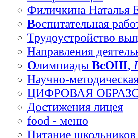
Филичкина Наталья Е
В
оспитательная рабо
Трудоустройство вы
Направления деятель
О
лимпиады
ВсОШ
,
Научно-методическая
ЦИФРОВАЯ ОБРАЗО
Достижения лицея
food - меню
Питание школьников