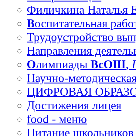
Филичкина Наталья Е
В
оспитательная рабо
Трудоустройство вы
Направления деятель
О
лимпиады
ВсОШ
,
Научно-методическая
ЦИФРОВАЯ ОБРАЗО
Достижения лицея
food - меню
Питание школьников