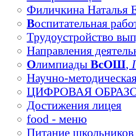
Филичкина Наталья Е
В
оспитательная рабо
Трудоустройство вы
Направления деятель
О
лимпиады
ВсОШ
,
Научно-методическая
ЦИФРОВАЯ ОБРАЗО
Достижения лицея
food - меню
Питание школьников