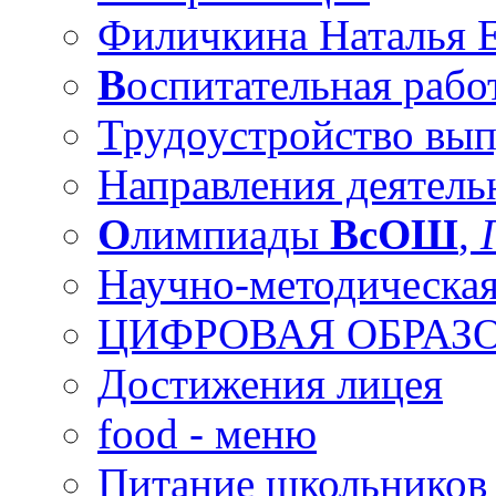
Филичкина Наталья Е
В
оспитательная рабо
Трудоустройство вы
Направления деятель
О
лимпиады
ВсОШ
,
Научно-методическая
ЦИФРОВАЯ ОБРАЗО
Достижения лицея
food - меню
Питание школьников