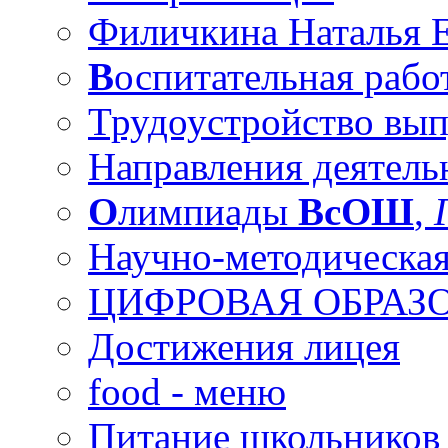
Филичкина Наталья Е
В
оспитательная рабо
Трудоустройство вы
Направления деятель
О
лимпиады
ВсОШ
,
Научно-методическая
ЦИФРОВАЯ ОБРАЗО
Достижения лицея
food - меню
Питание школьников