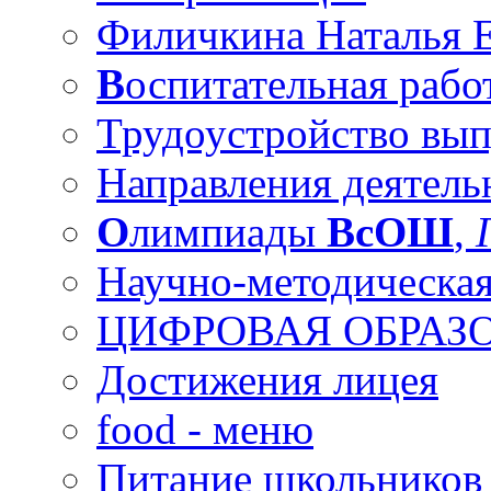
Филичкина Наталья Е
В
оспитательная рабо
Трудоустройство вы
Направления деятель
О
лимпиады
ВсОШ
,
Научно-методическая
ЦИФРОВАЯ ОБРАЗО
Достижения лицея
food - меню
Питание школьников