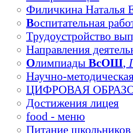
Филичкина Наталья Е
В
оспитательная рабо
Трудоустройство вы
Направления деятель
О
лимпиады
ВсОШ
,
Научно-методическая
ЦИФРОВАЯ ОБРАЗО
Достижения лицея
food - меню
Питание школьников