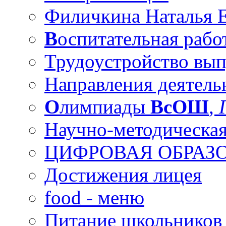
Филичкина Наталья Е
В
оспитательная рабо
Трудоустройство вы
Направления деятель
О
лимпиады
ВсОШ
,
Научно-методическая
ЦИФРОВАЯ ОБРАЗО
Достижения лицея
food - меню
Питание школьников