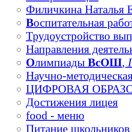
Филичкина Наталья Е
В
оспитательная рабо
Трудоустройство вы
Направления деятель
О
лимпиады
ВсОШ
,
Научно-методическая
ЦИФРОВАЯ ОБРАЗО
Достижения лицея
food - меню
Питание школьников